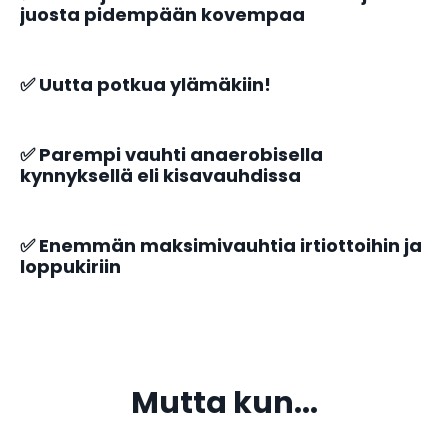
juosta pidempään kovempaa
✅ Uutta potkua ylämäkiin!
✅ Parempi vauhti anaerobisella
kynnyksellä eli kisavauhdissa
✅ Enemmän maksimivauhtia irtiottoihin ja
loppukiriin
Mutta kun...