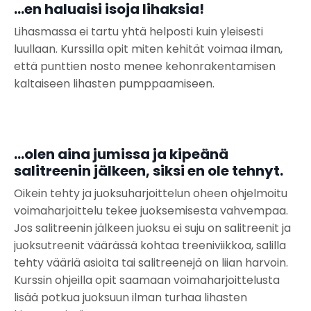
...en haluaisi isoja lihaksia!
Lihasmassa ei tartu yhtä helposti kuin yleisesti
luullaan. Kurssilla opit miten kehität voimaa ilman,
että punttien nosto menee kehonrakentamisen
kaltaiseen lihasten pumppaamiseen.
...olen aina jumissa ja kipeänä
salitreenin jälkeen, siksi en ole tehnyt.
Oikein tehty ja juoksuharjoittelun oheen ohjelmoitu
voimaharjoittelu tekee juoksemisesta vahvempaa.
Jos salitreenin jälkeen juoksu ei suju on salitreenit ja
juoksutreenit väärässä kohtaa treeniviikkoa, salilla
tehty vääriä asioita tai salitreenejä on liian harvoin.
Kurssin ohjeilla opit saamaan voimaharjoittelusta
lisää potkua juoksuun ilman turhaa lihasten