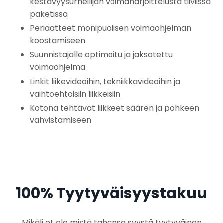
kestävyysurheilijan voimaharjoittelusta tiiviissä
paketissa
Periaatteet monipuolisen voimaohjelman
koostamiseen
Suunnistajalle optimoitu ja jaksotettu
voimaohjelma
Linkit liikevideoihin, tekniikkavideoihin ja
vaihtoehtoisiin liikkeisiin
Kotona tehtävät liikkeet säären ja pohkeen
vahvistamiseen
100% Tyytyväisyystakuu
Mikäli et ole mistä tahansa syystä tyytyväinen