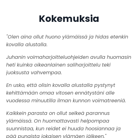
Kokemuksia
"Olen aina ollut huono ylämäissä ja hidas etenkin
kovalla alustalla.
Juhanin voimaharjoitteluohjeiden avulla huomasin
heti kuinka oikeanlainen saliharjoittelu teki
juoksusta vahvempaa.
En usko, että olisin kovalla alustalla pystynyt
kehittämään omaa vitosen ennätystäni alle
vuodessa minuutilla ilman kunnon voimatreeniä.
Kaikkein parasta on ollut selkeä parannus
ylämäissä. On huomattavasti helpompaa
suunnistaa, kun reidet ei huuda hoosiannaa ja
pää punaista jokaisen ylämäen jälkeen."