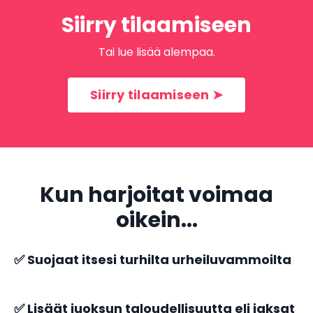
Siirry tilaamiseen
Tai lue lisää alempaa.
Siirry tilaamiseen ➤
Kun harjoitat voimaa
oikein...
✅ Suojaat itsesi turhilta urheiluvammoilta
✅ Lisäät juoksun taloudellisuutta eli jaksat