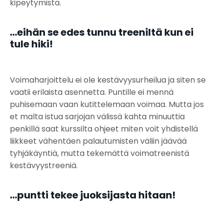
kipeytymistä.
...eihän se edes tunnu treeniltä kun ei
tule hiki!
Voimaharjoittelu ei ole kestävyysurheilua ja siten se
vaatii erilaista asennetta. Puntille ei mennä
puhisemaan vaan kutittelemaan voimaa. Mutta jos
et malta istua sarjojan välissä kahta minuuttia
penkillä saat kurssilta ohjeet miten voit yhdistellä
liikkeet vähentäen palautumisten väliin jäävää
tyhjäkäyntiä, mutta tekemättä voimatreenistä
kestävyystreeniä.
.
..puntti tekee juoksijasta hitaan!